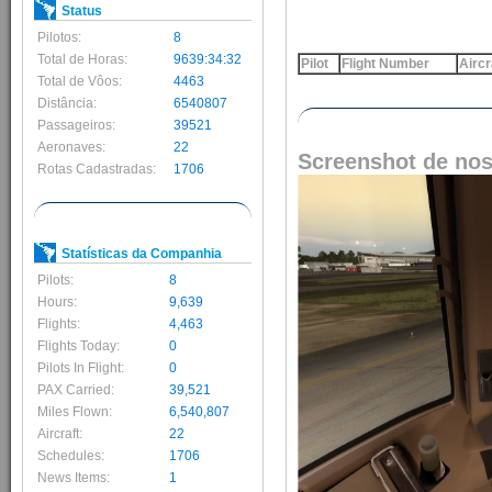
Status
Pilotos:
8
Total de Horas:
9639:34:32
Pilot
Flight Number
Aircr
Total de Vôos:
4463
Distância:
6540807
Passageiros:
39521
Aeronaves:
22
Screenshot de nos
Rotas Cadastradas:
1706
Statísticas da Companhia
Pilots:
8
Hours:
9,639
Flights:
4,463
Flights Today:
0
Pilots In Flight:
0
PAX Carried:
39,521
Miles Flown:
6,540,807
Aircraft:
22
Schedules:
1706
News Items:
1