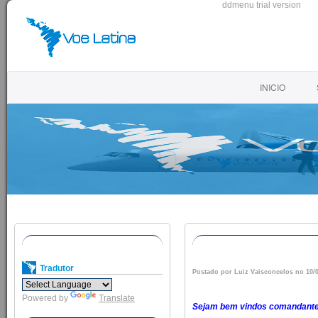
ddmenu trial version
INICIO
Tradutor
Postado por Luiz Vaisconcelos no 10/
Powered by
Translate
Sejam bem vindos comandante